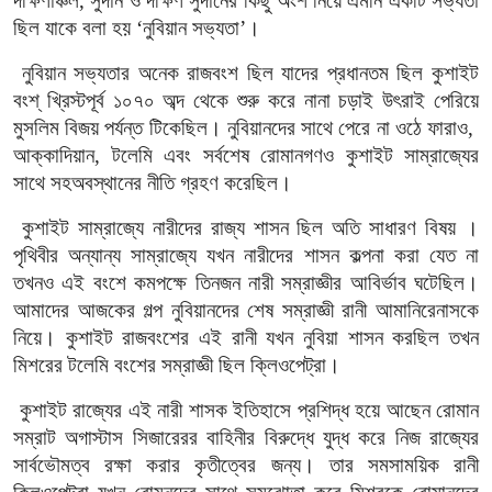
দক্ষিণাঞ্চল, সুদান ও দক্ষিণ সুদানের কিছু অংশ নিয়ে এমনি একটি সভ্যতা
ছিল যাকে বলা হয় ‘নুবিয়ান সভ্যতা’।
নুবিয়ান সভ্যতার অনেক রাজবংশ ছিল যাদের প্রধানতম ছিল কুশাইট
বংশ্ খ্রিস্টপূর্ব ১০৭০ অব্দ থেকে শুরু করে নানা চড়াই উৎরাই পেরিয়ে
মুসলিম বিজয় পর্যন্ত টিকেছিল। নুবিয়ানদের সাথে পেরে না ওঠে ফারাও,
আক্কাদিয়ান, টলেমি এবং সর্বশেষ রোমানগণও কুশাইট সাম্রাজ্যের
সাথে সহঅবস্থানের নীতি গ্রহণ করেছিল।
কুশাইট সাম্রাজ্যে নারীদের রাজ্য শাসন ছিল অতি সাধারণ বিষয় ।
পৃথিবীর অন্যান্য সাম্রাজ্যে যখন নারীদের শাসন কল্পনা করা যেত না
তখনও এই বংশে কমপক্ষে তিনজন নারী সম্রাজ্ঞীর আবির্ভাব ঘটেছিল।
আমাদের আজকের গল্প নুবিয়ানদের শেষ সম্রাজ্ঞী রানী আমানিরেনাসকে
নিয়ে। কুশাইট রাজবংশের এই রানী যখন নুবিয়া শাসন করছিল তখন
মিশরের টলেমি বংশের সম্রাজ্ঞী ছিল ক্লিওপেট্রা।
কুশাইট রাজ্যের এই নারী শাসক ইতিহাসে প্রশিদ্ধ হয়ে আছেন রোমান
সম্রাট অগাস্টাস সিজারেরর বাহিনীর বিরুদ্ধে যুদ্ধ করে নিজ রাজ্যের
সার্বভৌমত্ব রক্ষা করার কৃতীত্বের জন্য। তার সমসাময়িক রানী