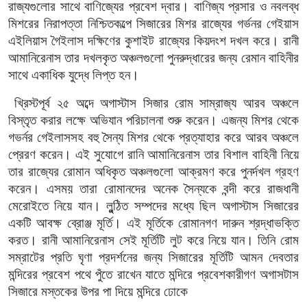
রাজ্যগুলোর সাথে বাণিজ্যের প্রবেশ দ্বার। বাণিজ্য প্রসার ও নবলব্ধ
মিশরের নিরাপত্তা নিশ্চিতকল্পে সিজারের মিশর রাজ্যের গর্ভনর গেইয়াস
এইলিয়াস গৈইলাস দক্ষিণের কুশাইট রাজ্যের কিয়দংশ দখল করে। রানী
আমানিরেনাস তার দখলকৃত অঞ্চলগুলো পুনরুদ্ধারের জন্য রেমান বাহিনীর
সাথে একাধিক যুদ্ধে লিপ্ত হন।
খ্রিস্টপূর্ব ২৫ অব্দে অগাস্টাস সিজার রোম সাম্রাজ্য আরব অঞ্চলে
বিস্তৃত করার লক্ষে অভিযান পরিচালনা শুরু করেন। এজন্য মিশর থেকে
গভর্নর গেইলাসসহ বহু সৈন্য মিশর থেকে প্রত্যাহার করে আরব অঞ্চলে
প্রেরণ করেন। এই সুযোগে রানি আমানিরেনাস তার বিশাল বাহিনী নিয়ে
তার রাজ্যের রোমান অধিকৃত অঞ্চলগুলো আক্রমণ করে পুনর্দখল গ্রহণ
করেন। এসময় তারা রোমানদের অনেক সৈন্যকে বন্দী করে রাজধানী
মেরোইতে নিয়ে যান। লুন্ঠিত সম্পদের মধ্যে ছিল অগাস্টাস সিজারের
একটি আবক্ষ ব্রোঞ্জ মূর্তি। এই মূর্তিকে রোমানগণ দারুন শ্রদ্ধাভক্তি
করত। রানী আমানিরেনাস সেই মূর্তিটি লুট করে নিয়ে যান। তিনি রোম
সম্রাটের প্রতি ঘৃণা প্রদর্শনের জন্য সিজারের মূর্তিটি আমন দেবতার
মন্দিরের প্রবেশ পথে পুঁতে রাখেন যাতে মন্দিরে প্রবেশকারীগণ অগাসটাস
সিজারে মস্তকের উপর পা দিয়ে মন্দিরে ঢোকে