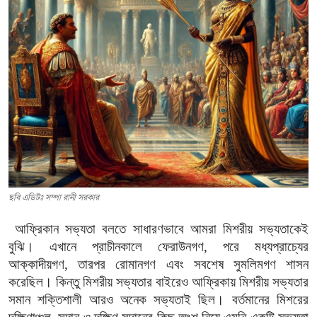
লেখা পাঠান
সম্পাদকীয়
গ্যালারি
যোগাযোগ
ছবি এডিটঃ সম্পা রানী সরকার
আফ্রিকান সভ্যতা বলতে সাধারণভাবে আমরা মিশরীয় সভ্যতাকেই
বুঝি। এখানে প্রাচীনকালে ফেরাউনগণ, পরে মধ্যপ্রাচ্যের
আক্কাদীয়গণ, তারপর রোমানগণ এবং সবশেষ সুমলিমগণ শাসন
করেছিল। কিন্তু মিশরীয় সভ্যতার বাইরেও আফ্রিকায় মিশরীয় সভ্যতার
সমান শক্তিশালী আরও অনেক সভ্যতাই ছিল। বর্তমানের মিশরের