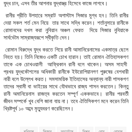
যুদ্ধ চান, এসব তীর আপনার যুদ্ধাস্ত্র হিসেবে কাজে লাগবে।
রানীর প্রীতি উপহারে সম্রাট অগাস্টাস সিজার মুগ্ধ হন। তিনি রানীর
দেয়া সকল শর্ত মেন নিয়ে
তার সাথে সদ্ধি করেন। শর্তানুসারে রানীকে
রোমানদের দখল করা নুবিয়ান অঞ্চল ফেরত
দিয়ে সিজার নুবিয়াকে
সার্বভৌম সাম্রাজ্যরূপে স্বীকৃতি দেন।
রোমান বিরুদ্ধে যুদ্ধ করতে গিয়ে রানী আমানিরেনাসের একমাত্র ছেলে
নিহত হয়। তিনি নিজেও একটি চোখ হারান। তাই রোমান ঐতিহাসকগণ
তাকে এক চোখওয়ালী
আফ্রিকান রানী বলে থাকেন। অসম সাহসী
প্রখর যুদ্ধকৌশলের অধিকারী রানীকে ইউরোপিয়ানগণ পুরুষের বেশধারী
নারী বলে উল্লেখ করত। সমসাময়িক ইতিহাসের অন্যান্য নারী শাসকগণ
তাদের স্বামী বা ভাইয়ের সাথে যৌথভাবে রাজ্য শাসন করতেন। কিন্তু
রানী অমানিরেনাস রাজত্ব করতেন সম্পূর্ণ এককভাবে। রানীর পরবর্তী
জীবন সম্পর্কে খুব বেশি জানা যায় না। তবে ঐতিসিকগণ মনে করেন তিনি
খ্রিষ্টপূর্ব ১০ অব্দে মৃত্যুবরণ করেছিলেন।
নুবিয়ান
সিজার
অগাস্টাস
মিশর
রোম
রোমান