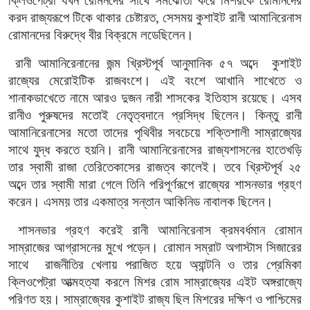
ক্লিওপেট্রা যখন রোমনদের সাথে সমঝোতা করে মিশরকে রোমানদের
করদ রাজ্যরূপে টিকে থাকার চেষ্টারত, সেসময় কুশাইট রানী আমানিরেনাস
রোমানদের বিরুদ্ধে বীর বিক্রমে লডেছিলেন।
রানী আমানিরেনানের জন্ম খ্রিস্টপূর্ব আনুমানিক ৫৭ অব্দে
কুশাইট
রাজ্যের মেরোইটিক রাজবংশে। এই বংশে আখানি শাখেতে ও
শানাকডাখেতে নামে আরও দুজন নারী শাসকের ইতিহাস রয়েছে। এসব
রানীও পুরুষদের মতোই নেতৃত্বদানে প্রসিদ্ধ ছিলেন। কিন্তু রানী
আমানিরেনাসের মতো তাদের পৃথিবীর সবচেয়ে শক্তিশালী সাম্রাজ্যের
সাথে যুদ্ধ করতে হয়নি। রানী আমানিরেনাসের রাজ্যশাসনের হাতেখড়ি
তার স্বামী রাজা তেরিতেকাসের রাজত্ব কালেই। তবে খ্রিস্টপূর্ব ২৫
অব্দে তার স্বামী মারা গেলে তিনি পরিপূর্ণরূপে রাজ্যের শাসনভার গ্রহণ
করেন। এসময় তার একমাত্র সন্তান আকিনিড নাবালক ছিলেন।
শাসনভার গ্রহণ করেই রানী আমানিরেনাস ক্রমবর্ধমান রোমান
সাম্রাজের আগ্রাসনের মুখে পড়েন। রোমান সম্রাট অগাস্টাস সিজারের
সাথে
রাজনীতির খেলায় পরাজিত হয়ে অ্যান্টনি ও তার প্রেমিকা
ক্লিওপেট্রা আত্মহত্যা করলে মিশর রোম সাম্রাজ্যের এইট অঙ্গরাজ্যে
পরিণত হয়। সাম্রাজ্যের কুশাইট রাজ্য ছিল মিশরের দক্ষিণ ও পাশ্চিমের