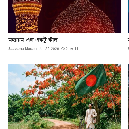
মহররম এল একটু কাঁদ
Sauparna Masum
Jun 26, 2026
0
44