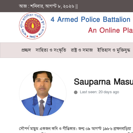
আজ : শনিবার, আগস্ট ৮, ২০২৬ ||
Login
Register
প্রচ্ছদ
প্রচ্ছদ
সাহিত্য ও সংস্কৃতি
রাষ্ট্র ও সমাজ
ইতিহাস ও মুক্তিযুদ্ধ
সাহিত্য ও সংস্কৃতি
রাষ্ট্র ও সমাজ
Sauparna Mas
ইতিহাস ও মুক্তিযুদ্ধ
Last seen: 20 days ago
বিজ্ঞান ও প্রযুক্তি
চিত্রকলা
তর্ক বিতর্ক
সৌপর্ণ মাছুম একজন কবি ও গীতিকার। জন্ম ০৯ আগস্ট ১৯৮৬ ব্রাহ্মণবাড়িয়া