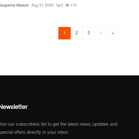
Sauparna Masum
Aug 31, 2025
0
110
1
2
3
›
»
Newsletter
Join our subscribers list to get the latest news, updates and
special offers directly in your inbox