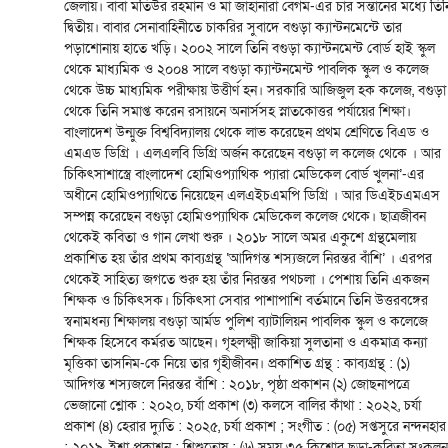
জেলায়। বাবা মতিউর রহমান ও মা জাহানারা বেগম-এর চার সন্তানের মধ্যে তিন
লেখা পাঠান
দ্বিতীয়। বাবার সেনাবাহিনীতে চাকরির সুবাদে বগুড়া ক্যান্টনমেন্টে তার
পড়াশােনায় হাতে খড়ি। ২০০২ সালে তিনি বগুড়া ক্যান্টনমেন্ট বাের্ড হাই স্কুল
থেকে মাধ্যমিক ও ২০০৪ সালে বগুড়া ক্যান্টনমেন্ট পাবলিক স্কুল ও কলেজ
সম্পাদকীয়
থেকে উচ্চ মাধ্যমিক পরীক্ষায় উত্তীর্ণ হন। সরকারি আজিজুল হক কলেজ, বগুড়া
থেকে তিনি সমাপ্ত করেন রসায়নে অনার্সসহ স্নাতকোত্তর পর্যায়ের শিক্ষা।
গ্যালারি
বাংলাদেশ উন্মুক্ত বিশ্ববিদ্যালয় থেকে লাভ করেছেন প্রথম শ্রেণিতে বিএড ও
এমএড ডিগ্রি । এলএলবি ডিগ্রি অর্জন করেছেন বগুড়া ল কলেজ থেকে । আর
যোগাযোগ
চিকিৎসাশাস্ত্রে বাংলাদেশ হােমিওপ্যাথিক প্যারা মেডিকেল বাের্ড খুলনা’-এর
অধীনে হােমিওপ্যাথিতে নিয়েছেন এলএইচএমপি ডিগ্রি । আর ডিএইচএমএস
সম্পন্ন করেছেন বগুড়া হোমিওপ্যাথিক মেডিকেল কলেজ থেকে। ছাত্রজীবন
থেকেই কবিতা ও গান লেখা শুরু । ২০১৮ সালে অমর একুশে গ্রন্থমেলায়
প্রকাশিত হয় তাঁর প্রথম কাব্যগ্রন্থ ‘আদিগন্ত শস্যজলে নিরন্তর বাঁশি’ । এরপর
থেকেই সাহিত্য জগতে শুরু হয় তাঁর নিরন্তর পথচলা । পেশায় তিনি একজন
শিক্ষক ও চিকিৎসক। চিকিৎসা সেবার পাশাপাশি বর্তমানে তিনি উত্তরবঙ্গের
স্বনামধন্য শিক্ষালয় বগুড়া আর্মড পুলিশ ব্যাটালিয়ন পাবলিক স্কুল ও কলেজে
শিক্ষক হিসেবে কর্মরত আছেন। গৃহলক্ষ্মী জাকিয়া সুলতানা ও একমাত্র কন্যা
মৃত্তিকা তাসনিম-কে নিয়ে তার গৃহীজীবন। প্রকাশিত গ্রন্থ : কাব্যগ্রন্থ : (১)
আদিগন্ত শস্যজলে নিরন্তর বাঁশি : ২০১৮, পৃষ্ঠা প্রকাশন (২) জোছনাপত্রে
ভেজানো শ্লোক : ২০২০, চর্যা প্রকাশ (৩) কলসে বালির কাঁথা : ২০২২, চর্যা
প্রকাশ (৪) হেরার দ্যুতি : ২০২৫, চর্যা প্রকাশ ; সংগীত : (০৫) সপ্তসুরে নন্দনহার
: ২০১৯, ইশা প্রকাশন ; শিশুতোষ : (৬) সময় ৩৫ কিশোর ছড়া-কবিতা সংকলন